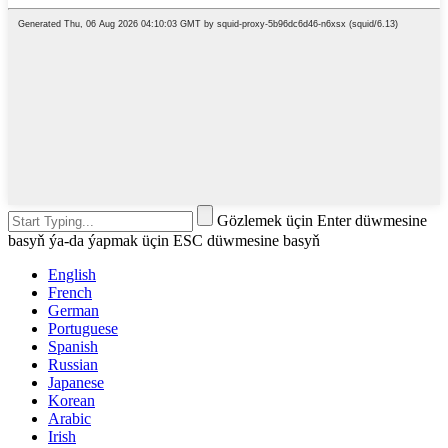
Gözlemek üçin Enter düwmesine
basyň ýa-da ýapmak üçin ESC düwmesine basyň
English
French
German
Portuguese
Spanish
Russian
Japanese
Korean
Arabic
Irish