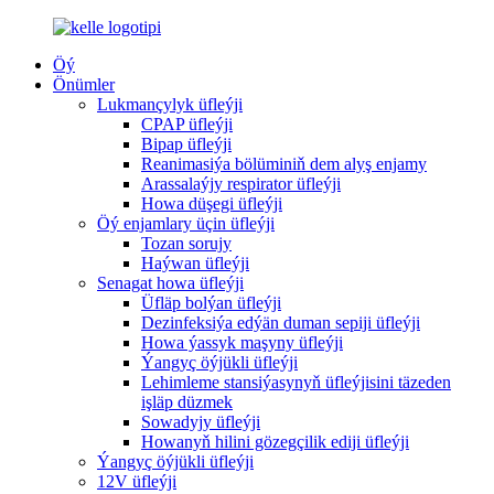
Öý
Önümler
Lukmançylyk üfleýji
CPAP üfleýji
Bipap üfleýji
Reanimasiýa bölüminiň dem alyş enjamy
Arassalaýjy respirator üfleýji
Howa düşegi üfleýji
Öý enjamlary üçin üfleýji
Tozan sorujy
Haýwan üfleýji
Senagat howa üfleýji
Üfläp bolýan üfleýji
Dezinfeksiýa edýän duman sepiji üfleýji
Howa ýassyk maşyny üfleýji
Ýangyç öýjükli üfleýji
Lehimleme stansiýasynyň üfleýjisini täzeden
işläp düzmek
Sowadyjy üfleýji
Howanyň hilini gözegçilik ediji üfleýji
Ýangyç öýjükli üfleýji
12V üfleýji