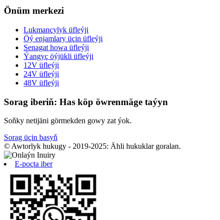
Önüm merkezi
Lukmançylyk üfleýji
Öý enjamlary üçin üfleýji
Senagat howa üfleýji
Ýangyç öýjükli üfleýji
12V üfleýji
24V üfleýji
48V üfleýji
Sorag iberiň: Has köp öwrenmäge taýyn
Soňky netijäni görmekden gowy zat ýok.
Sorag üçin basyň
© Awtorlyk hukugy - 2019-2025: Ähli hukuklar goralan.
E-poçta iber