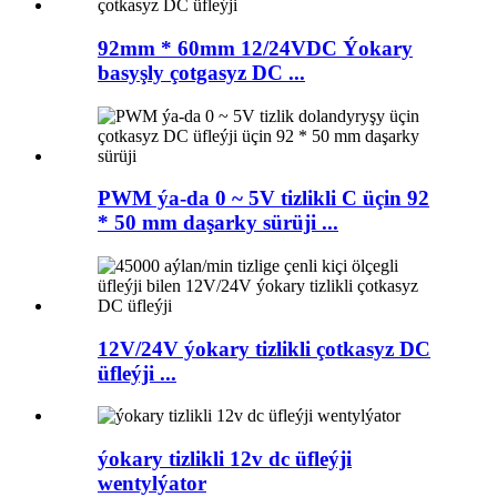
92mm * 60mm 12/24VDC Ýokary
basyşly çotgasyz DC ...
PWM ýa-da 0 ~ 5V tizlikli C üçin 92
* 50 mm daşarky sürüji ...
12V/24V ýokary tizlikli çotkasyz DC
üfleýji ...
ýokary tizlikli 12v dc üfleýji
wentylýator