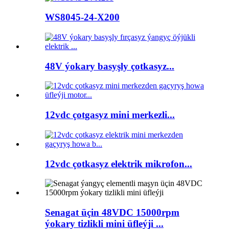
WS8045-24-X200
48V ýokary basyşly çotkasyz...
12vdc çotgasyz mini merkezli...
12vdc çotkasyz elektrik mikrofon...
Senagat üçin 48VDC 15000rpm
ýokary tizlikli mini üfleýji ...