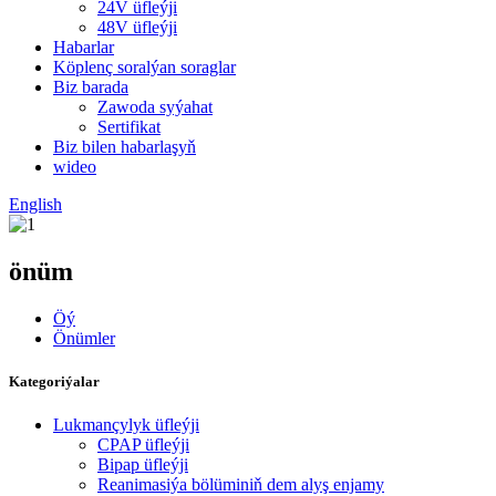
24V üfleýji
48V üfleýji
Habarlar
Köplenç soralýan soraglar
Biz barada
Zawoda syýahat
Sertifikat
Biz bilen habarlaşyň
wideo
English
önüm
Öý
Önümler
Kategoriýalar
Lukmançylyk üfleýji
CPAP üfleýji
Bipap üfleýji
Reanimasiýa bölüminiň dem alyş enjamy