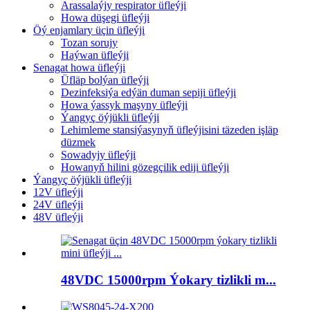
Arassalaýjy respirator üfleýji
Howa düşegi üfleýji
Öý enjamlary üçin üfleýji
Tozan sorujy
Haýwan üfleýji
Senagat howa üfleýji
Üfläp bolýan üfleýji
Dezinfeksiýa edýän duman sepiji üfleýji
Howa ýassyk maşyny üfleýji
Ýangyç öýjükli üfleýji
Lehimleme stansiýasynyň üfleýjisini täzeden işläp
düzmek
Sowadyjy üfleýji
Howanyň hilini gözegçilik ediji üfleýji
Ýangyç öýjükli üfleýji
12V üfleýji
24V üfleýji
48V üfleýji
48VDC 15000rpm Ýokary tizlikli m...