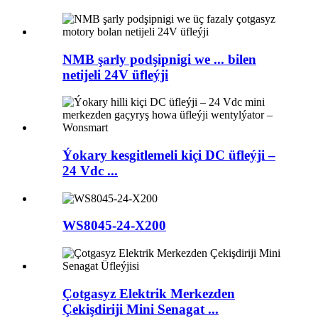
NMB şarly podşipnigi we ... bilen
netijeli 24V üfleýji
Ýokary kesgitlemeli kiçi DC üfleýji –
24 Vdc ...
WS8045-24-X200
Çotgasyz Elektrik Merkezden
Çekişdiriji Mini Senagat ...