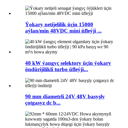
Ýokary netijelilik üçin 15000
aýlan/min 48VDC mini üfleýji ...
40 kW ýangyç selektory üçin ýokary
öndürijilikli turbo üfleýji...
90 mm diametrli 24V 48V basyşly
çotgasyz dc b...